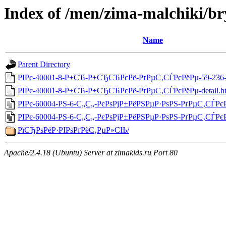
Index of /men/zima-malchiki/b
Name
Parent Directory
РІРє-40001-8-Р±СЋ-Р±СЂСЋРєРё-РґРµС‚СЃРєРёРµ-59-236-d
РІРє-40001-8-Р±СЋ-Р±СЂСЋРєРё-РґРµС‚СЃРєРёРµ-detail.h
РІРє-60004-РЅ-6-С„С„-РєРѕРјР±РёРЅРµР·РѕРЅ-РґРµС‚СЃРєР
РІРє-60004-РЅ-6-С„С„-РєРѕРјР±РёРЅРµР·РѕРЅ-РґРµС‚СЃРєР
РїСЂРѕРёР·РІРѕРґРёС‚РµР»СЊ/
Apache/2.4.18 (Ubuntu) Server at zimakids.ru Port 80