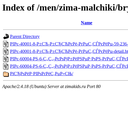
Index of /men/zima-malchiki/b
Name
Parent Directory
РІРє-40001-8-Р±СЋ-Р±СЂСЋРєРё-РґРµС‚СЃРєРёРµ-59-236-d
РІРє-40001-8-Р±СЋ-Р±СЂСЋРєРё-РґРµС‚СЃРєРёРµ-detail.h
РІРє-60004-РЅ-6-С„С„-РєРѕРјР±РёРЅРµР·РѕРЅ-РґРµС‚СЃРєР
РІРє-60004-РЅ-6-С„С„-РєРѕРјР±РёРЅРµР·РѕРЅ-РґРµС‚СЃРєР
РїСЂРѕРёР·РІРѕРґРёС‚РµР»СЊ/
Apache/2.4.18 (Ubuntu) Server at zimakids.ru Port 80