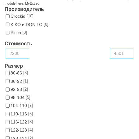
module here:
MyExt.eu
Производитель
Croсkid
[10]
KIKO и DONILO
[0]
Picco
[0]
Стоимость
Размер
80-86
[3]
86-92
[1]
92-98
[2]
98-104
[5]
104-110
[7]
110-116
[5]
116-122
[3]
122-128
[4]
128-134
[2]