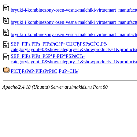
bryuki-i-kombinezony-osen-vesna-malchiki-virtuemart_manufac
bryuki-i-kombinezony-osen-vesna-malchiki-virtuemart_manufac
bryuki-i-kombinezony-osen-vesna-malchiki-virtuemart_manufa
SEF_РїРѕ,РїРѕ_РїРѕРїСѓР»СЏСЂРЅРѕСЃС‚Рё-
categorylayout=0&showcategory=1&showproducts=1&products
SEF_РїРѕ,РїРѕ_РЅР°Р·РІР°РЅРёСЋ-
categorylayout=0&showcategory=1&showproducts=1&products
РїСЂРѕРёР·РІРѕРґРёС‚РµР»СЊ/
Apache/2.4.18 (Ubuntu) Server at zimakids.ru Port 80