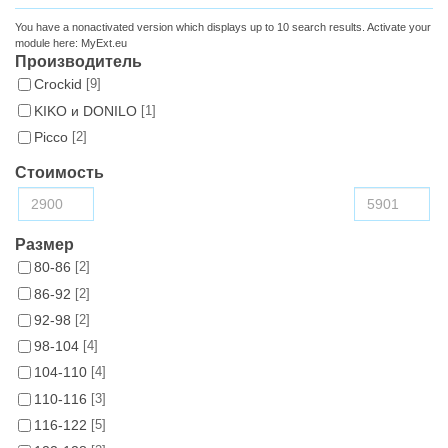
You have a nonactivated version which displays up to 10 search results. Activate your
module here:
MyExt.eu
Производитель
Croсkid
[9]
KIKO и DONILO
[1]
Picco
[2]
Стоимость
Размер
80-86
[2]
86-92
[2]
92-98
[2]
98-104
[4]
104-110
[4]
110-116
[3]
116-122
[5]