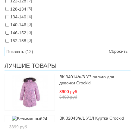
122-128
[2]
128-134
[3]
134-140
[4]
140-146
[0]
146-152
[0]
152-158
[0]
Сбросить
ЛУЧШИЕ ТОВАРЫ
ВК 34014/н/3 УЗ пальто для
девочки Crockid
3900 руб
6499 руб
ВК 32043/н/1 УЗЛ Куртка Crockid
3899 руб