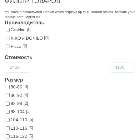
ФИЛЬТР ТОВАРОВ
You have a nonactivated version which displays up to 10 search results. Activate your
module here:
MyExt.eu
Производитель
Croсkid
[8]
KIKO и DONILO
[0]
Picco
[0]
Стоимость
Размер
80-86
[0]
86-92
[4]
92-98
[2]
98-104
[3]
104-110
[5]
110-116
[5]
116-122
[5]